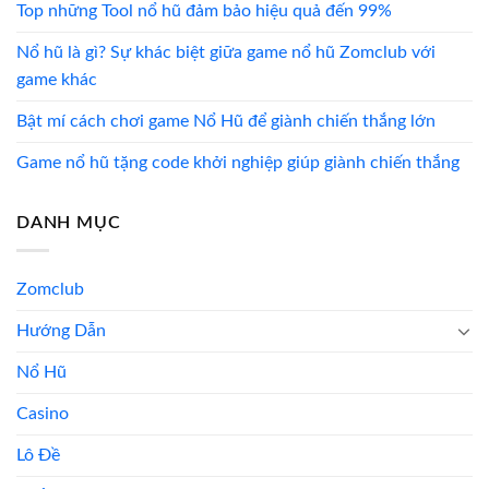
Top những Tool nổ hũ đảm bảo hiệu quả đến 99%
Nổ hũ là gì? Sự khác biệt giữa game nổ hũ Zomclub với
game khác
Bật mí cách chơi game Nổ Hũ để giành chiến thắng lớn
Game nổ hũ tặng code khởi nghiệp giúp giành chiến thắng
DANH MỤC
Zomclub
Hướng Dẫn
Nổ Hũ
Casino
Lô Đề