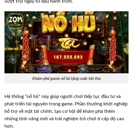
vượt trội ngay từ đầu hành trình.
Khám phá game nổ hũ tặng code tân thủ
Hệ thống “nổ hũ” này giúp người chơi tiếp tục đầu tư và
phát triển tài nguyên trong game. Phần thưởng khởi nghiệp
hỗ trợ về mặt tài chính, tạo cơ hội để khám phá thêm
những tính năng mới và trải nghiệm trò chơi ở cấp độ cao
hơn.