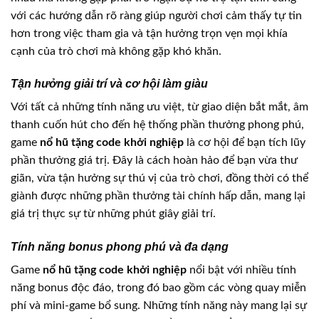
với các hướng dẫn rõ ràng giúp người chơi cảm thấy tự tin
hơn trong việc tham gia và tận hưởng trọn vẹn mọi khía
cạnh của trò chơi mà không gặp khó khăn.
Tận hưởng giải trí và cơ hội làm giàu
Với tất cả những tính năng ưu việt, từ giao diện bắt mắt, âm
thanh cuốn hút cho đến hệ thống phần thưởng phong phú,
game
nổ hũ tặng code khởi nghiệp
là cơ hội để bạn tích lũy
phần thưởng giá trị. Đây là cách hoàn hảo để bạn vừa thư
giãn, vừa tận hưởng sự thú vị của trò chơi, đồng thời có thể
giành được những phần thưởng tài chính hấp dẫn, mang lại
giá trị thực sự từ những phút giây giải trí.
Tính năng bonus phong phú và đa dạng
Game
nổ hũ tặng code khởi nghiệp
nổi bật với nhiều tính
năng bonus độc đáo, trong đó bao gồm các vòng quay miễn
phí và mini-game bổ sung. Những tính năng này mang lại sự