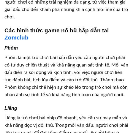
người chơi có những trải nghiệm đa dạng, từ việc tham gia
giải đấu cho đến khám phá những khía cạnh mới mẻ của trò
chơi.
Các hình thức game nổ hũ hấp dẫn tại
Zomclub
Phỏm
Phỏm là một trò chơi bài hấp dẫn yêu cầu người chơi phải
có tư duy chiến thuật và khả năng quan sát tinh tế. Mỗi ván
đấu diễn ra sôi động và kịch tính, với việc người chơi liên
tục đánh bài, tích lũy điểm và cản trở đối thủ. Thành thạo
Phỏm không chỉ thể hiện sự khéo léo trong trò chơi mà còn
phản ánh sự tinh tế và khả năng tính toán của người chơi.
Liêng
Liêng là trò chơi bài nhịp độ nhanh, yêu cầu sự may mắn và
khả năng đọc vị đối thủ. Trong mỗi ván đấu, người chơi phải
liên tục ra bài để đạt tổng điểm cao nhất. Sự hồi hộp và