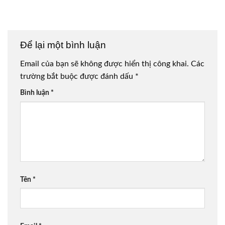
Để lại một bình luận
Email của bạn sẽ không được hiển thị công khai.
Các
trường bắt buộc được đánh dấu
*
Bình luận
*
Tên
*