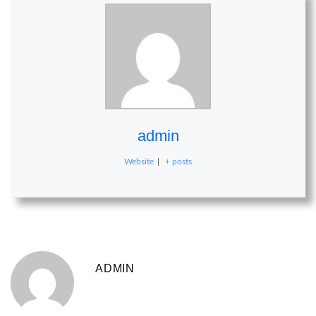
admin
Website
|
+ posts
ADMIN